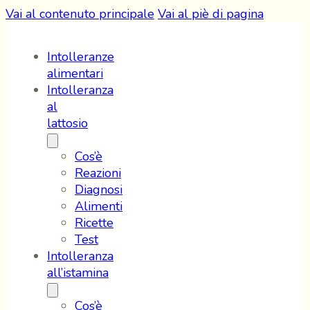
Vai al contenuto principale
Vai al piè di pagina
Intolleranze
alimentari
Intolleranza
al
lattosio
Cos’è
Reazioni
Diagnosi
Alimenti
Ricette
Test
Intolleranza
all’istamina
Cos’è