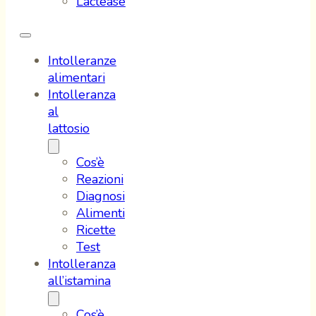
Lactease
Intolleranze
alimentari
Intolleranza
al
lattosio
Cos’è
Reazioni
Diagnosi
Alimenti
Ricette
Test
Intolleranza
all’istamina
Cos’è