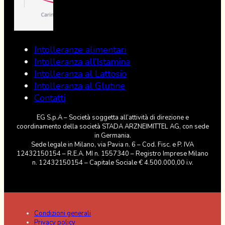
Intolleranze alimentari
Intolleranza all’Istamina
Intolleranza al Lattosio
Intolleranza al Glutine
Contatti
EG S.p.A – Società soggetta all’attività di direzione e
coordinamento della società STADA ARZNEIMITTEL AG, con sede
in Germania.
Sede legale in Milano, via Pavia n. 6 – Cod. Fisc. e P. IVA
12432150154 – R.E.A. MI n. 1557340 – Registro Imprese Milano
n. 12432150154 – Capitale Sociale € 4.500.000,00 i.v.
Condizioni generali
Privacy policy