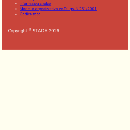
Informativa cookie
Modello orgnaizzativo ex.D.Lgs. N.231/2001
Codice etico
®
Copyright
STADA 2026