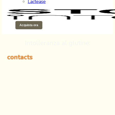
Lactease
Acquista ora
Intolleranza al glutine:
contacts