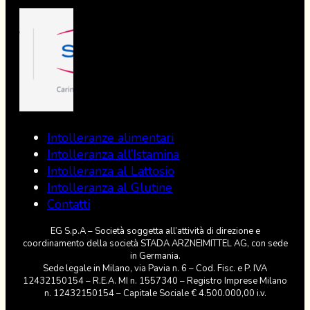
Intolleranze alimentari
Intolleranza all’Istamina
Intolleranza al Lattosio
Intolleranza al Glutine
Contatti
REAZIONI
EG S.p.A – Società soggetta all’attività di direzione e
coordinamento della società STADA ARZNEIMITTEL AG, con sede
Le reazioni al glutine sono molto diverse, includendo
in Germania.
Sede legale in Milano, via Pavia n. 6 – Cod. Fisc. e P. IVA
sia sintomi digestivi sia manifestazioni sistemiche.
12432150154 – R.E.A. MI n. 1557340 – Registro Imprese Milano
SCOPRI DI PIÙ »
n. 12432150154 – Capitale Sociale € 4.500.000,00 i.v.