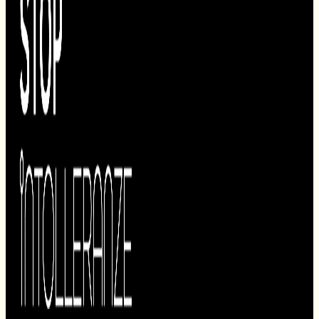
DIAGNOSI
La diagnosi è essenziale per distinguere la celiachia
dalla sensibilità al glutine.
SCOPRI DI PIÙ »