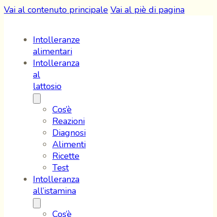
Vai al contenuto principale
Vai al piè di pagina
Intolleranze
alimentari
Intolleranza
al
lattosio
Cos’è
Reazioni
Diagnosi
Alimenti
Ricette
Test
Intolleranza
all’istamina
Cos’è