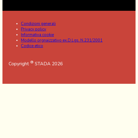
Condizioni generali
Privacy policy
Informativa cookie
Modello orgnaizzativo ex.D.Lgs. N.231/2001
Codice etico
®
Copyright
STADA 2026
COS’È
In molte persone questa proteina viene digerita
senza problemi, ma in alcuni casi può provocare una