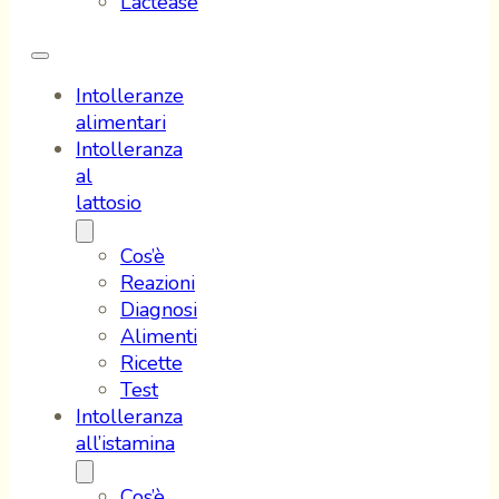
Lactease
Intolleranze
alimentari
Intolleranza
al
lattosio
Cos’è
Reazioni
Diagnosi
Alimenti
Ricette
Test
Intolleranza
all’istamina
Cos’è