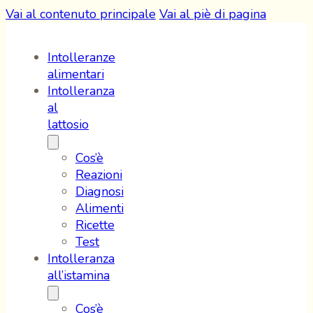
Vai al contenuto principale
Vai al piè di pagina
Intolleranze
alimentari
Intolleranza
al
lattosio
Cos’è
Reazioni
Diagnosi
Alimenti
Ricette
Test
Intolleranza
all’istamina
Cos’è