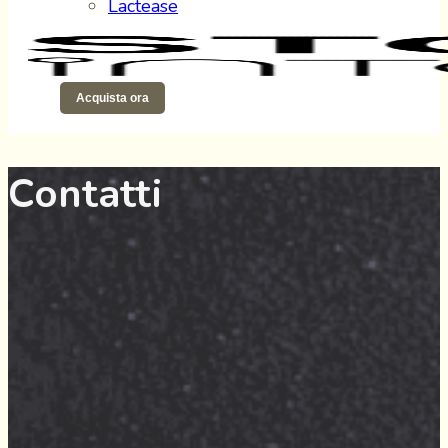
Lactease
Acquista ora
Contatti