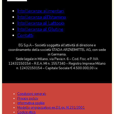
Intolleranze alimentari
Intolleranza all’Istamina
Intolleranza al Lattosio
Intolleranza al Glutine
Contatti
EG S.p.A – Società soggetta all’attività di direzione e
coordinamento della società STADA ARZNEIMITTEL AG, con sede
in Germania.
Sede legale in Milano, via Pavia n. 6 – Cod. Fisc. e P. IVA
12432150154 – R.E.A. MI n. 1557340 – Registro Imprese Milano
n. 12432150154 – Capitale Sociale € 4.500.000,00 i.v.
Condizioni generali
Privacy policy
Informativa cookie
Modello orgnaizzativo ex.D.Lgs. N.231/2001
Codice etico