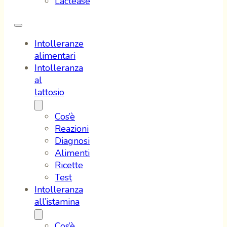
Lactease
Intolleranze
alimentari
Intolleranza
al
lattosio
Cos’è
Reazioni
Diagnosi
Alimenti
Ricette
Test
Intolleranza
all’istamina
Cos’è