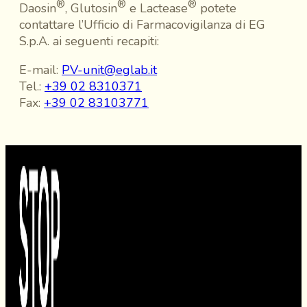
®
®
®
Daosin
, Glutosin
e Lactease
potete
contattare l’Ufficio di Farmacovigilanza di EG
S.p.A. ai seguenti recapiti:
E-mail:
PV-unit@eglab.it
Tel.:
+39 02 8310371
Fax:
+39 02 83103771