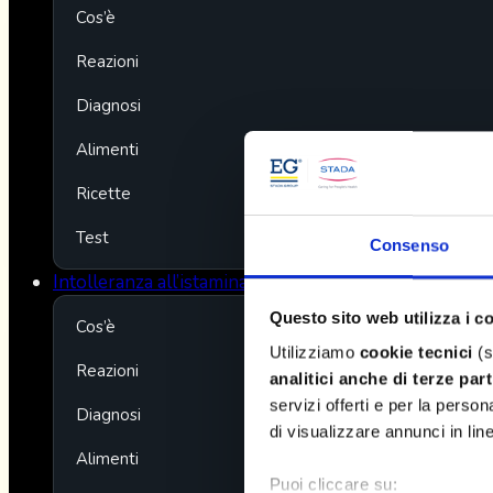
Cos’è
Reazioni
Diagnosi
Alimenti
Ricette
Test
Consenso
Intolleranza all’istamina
Questo sito web utilizza i c
Cos’è
Utilizziamo
cookie tecnici
(s
Reazioni
analitici
anche di terze part
servizi offerti e per la perso
Diagnosi
di visualizzare annunci in lin
Alimenti
Puoi cliccare su: