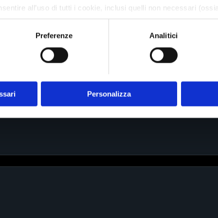
sentire all’uso di tutti i cookie, inclusi quelli non necessari (ossia
sari”
, per acconsentire esclusivamente all’uso dei cookie tecnic
Preferenze
Analitici
imere le tue preferenze relative a ciascuna categoria di cookie s
consulta la nostra Cookie Policy cliccando su 'Informazioni 
ssari
Personalizza