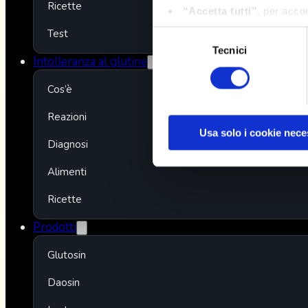
Ricette
“Accetta tutti”
, per accon
di marketing e profilazione);
Test
Selezione
"Usa solo i cookie neces
Tecnici
del
Intolleranza al glutine
“Personalizza”
, per espr
consenso
Per maggiori informazioni, 
Cos’è
Reazioni
Usa solo i cookie nece
Diagnosi
Alimenti
Ricette
Prodotti
Glutosin
Daosin