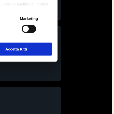
 i cookie analitici e i cookie
i;
Marketing
opra descritta.
sui cookie'.
Accetta tutti