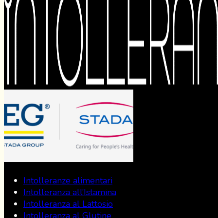
Intolleranze alimentari
Intolleranza all’Istamina
Intolleranza al Lattosio
Intolleranza al Glutine