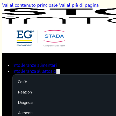
Vai al contenuto principale
Vai al piè di pagina
Intolleranze alimentari
Intolleranza al lattosio
Cos’è
Reazioni
Diagnosi
Alimenti