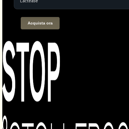
Lactease
Acquista ora