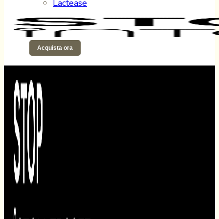
Lactease
Acquista ora