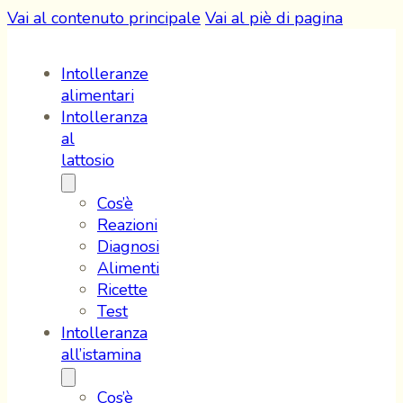
Vai al contenuto principale
Vai al piè di pagina
Intolleranze
alimentari
Intolleranza
al
lattosio
Cos’è
Reazioni
Diagnosi
Alimenti
Ricette
Test
Intolleranza
all’istamina
Cos’è