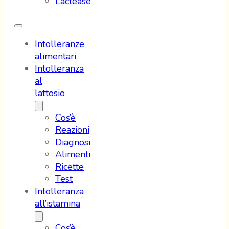
Lactease
Intolleranze
alimentari
Intolleranza
al
lattosio
Cos’è
Reazioni
Diagnosi
Alimenti
Ricette
Test
Intolleranza
all’istamina
Cos’è