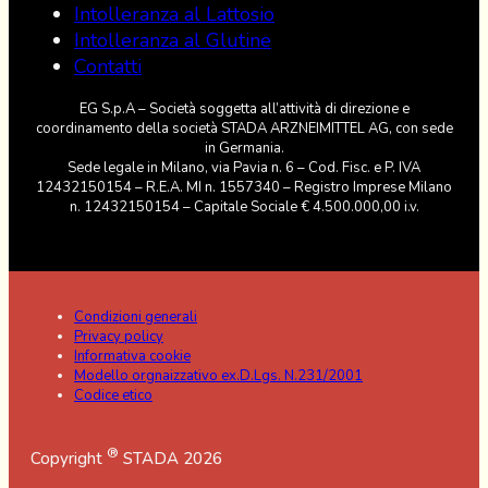
Intolleranza al Lattosio
Intolleranza al Glutine
Contatti
EG S.p.A – Società soggetta all’attività di direzione e
coordinamento della società STADA ARZNEIMITTEL AG, con sede
in Germania.
Sede legale in Milano, via Pavia n. 6 – Cod. Fisc. e P. IVA
12432150154 – R.E.A. MI n. 1557340 – Registro Imprese Milano
n. 12432150154 – Capitale Sociale € 4.500.000,00 i.v.
Condizioni generali
Privacy policy
Informativa cookie
Modello orgnaizzativo ex.D.Lgs. N.231/2001
Codice etico
®
Copyright
STADA 2026