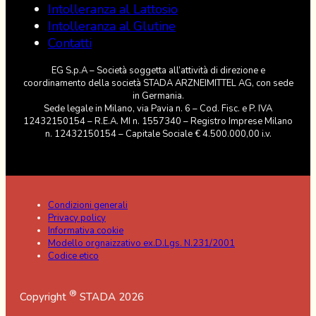
Intolleranza al Lattosio
Intolleranza al Glutine
Contatti
EG S.p.A – Società soggetta all’attività di direzione e
coordinamento della società STADA ARZNEIMITTEL AG, con sede
in Germania.
Sede legale in Milano, via Pavia n. 6 – Cod. Fisc. e P. IVA
12432150154 – R.E.A. MI n. 1557340 – Registro Imprese Milano
n. 12432150154 – Capitale Sociale € 4.500.000,00 i.v.
Condizioni generali
Privacy policy
Informativa cookie
Modello orgnaizzativo ex.D.Lgs. N.231/2001
Codice etico
®
Copyright
STADA 2026