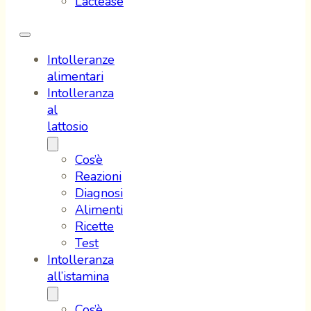
Lactease
Intolleranze
alimentari
Intolleranza
al
lattosio
Cos’è
Reazioni
Diagnosi
Alimenti
Ricette
Test
Intolleranza
all’istamina
Cos’è