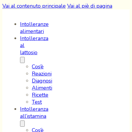
Vai al contenuto principale
Vai al piè di pagina
Intolleranze
alimentari
Intolleranza
al
lattosio
Cos’è
Reazioni
Diagnosi
Alimenti
Ricette
Test
Intolleranza
all’istamina
Cos’è