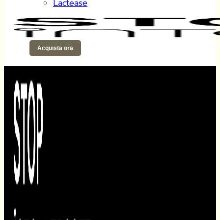
Lactease
Acquista ora