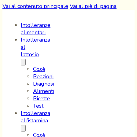
Vai al contenuto principale
Vai al piè di pagina
Intolleranze
alimentari
Intolleranza
al
lattosio
Cos’è
Reazioni
Diagnosi
Alimenti
Ricette
Test
Intolleranza
all’istamina
Cos’è