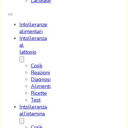
Lactease
Intolleranze
alimentari
Intolleranza
al
lattosio
Cos’è
Reazioni
Diagnosi
Alimenti
Ricette
Test
Intolleranza
all’istamina
Cos’è