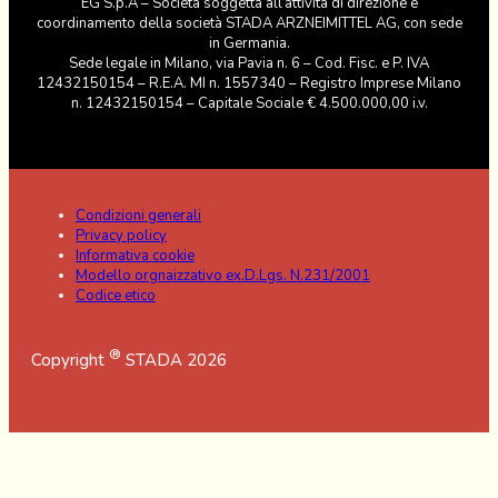
EG S.p.A – Società soggetta all’attività di direzione e
coordinamento della società STADA ARZNEIMITTEL AG, con sede
in Germania.
Sede legale in Milano, via Pavia n. 6 – Cod. Fisc. e P. IVA
12432150154 – R.E.A. MI n. 1557340 – Registro Imprese Milano
n. 12432150154 – Capitale Sociale € 4.500.000,00 i.v.
Condizioni generali
Privacy policy
Informativa cookie
Modello orgnaizzativo ex.D.Lgs. N.231/2001
Codice etico
®
Copyright
STADA 2026