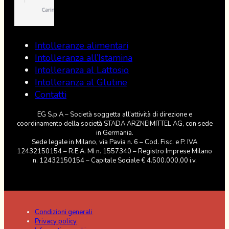
Intolleranze alimentari
Intolleranza all’Istamina
Intolleranza al Lattosio
Intolleranza al Glutine
Contatti
EG S.p.A – Società soggetta all’attività di direzione e
coordinamento della società STADA ARZNEIMITTEL AG, con sede
in Germania.
Sede legale in Milano, via Pavia n. 6 – Cod. Fisc. e P. IVA
12432150154 – R.E.A. MI n. 1557340 – Registro Imprese Milano
n. 12432150154 – Capitale Sociale € 4.500.000,00 i.v.
Condizioni generali
Privacy policy