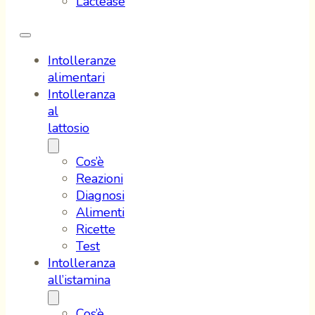
Lactease
Intolleranze
alimentari
Intolleranza
al
lattosio
Cos’è
Reazioni
Diagnosi
Alimenti
Ricette
Test
Intolleranza
all’istamina
Cos’è