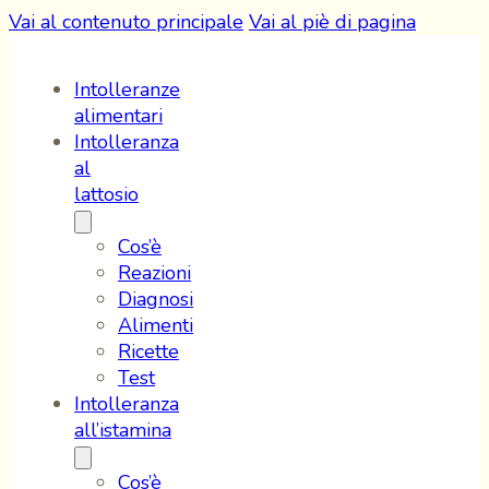
Vai al contenuto principale
Vai al piè di pagina
Intolleranze
alimentari
Intolleranza
al
lattosio
Cos’è
Reazioni
Diagnosi
Alimenti
Ricette
Test
Intolleranza
all’istamina
Cos’è