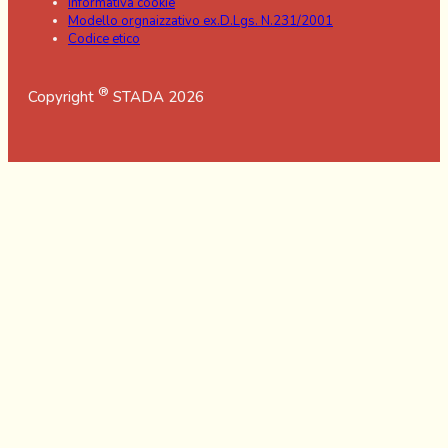
Informativa cookie
Modello orgnaizzativo ex.D.Lgs. N.231/2001
Codice etico
®
Copyright
STADA 2026